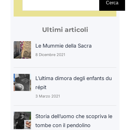
sta lentamente nascendo nel
e
Cerca
Verbano-Cusio-Ossola e che ha
r
per titolo una sola, misteriosa
c
lettera, una tondeggiante…
Ultimi articoli
a
Le Mummie della Sacra
8 Dicembre 2021
L’ultima dimora degli enfants du
répit
3 Marzo 2021
Storia dell’uomo che scopriva le
tombe con il pendolino