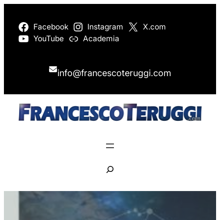
Vai
al
Facebook
Instagram
X.com
YouTube
Academia
contenuto
info@francescoteruggi.com
S
e
a
r