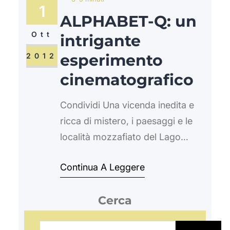
1
ALPHABET-Q: un
Ott
intrigante
esperimento
2012
cinematografico
Condividi Una vicenda inedita e
ricca di mistero, i paesaggi e le
località mozzafiato del Lago
Maggiore, del Lago d’Orta e delle
Continua A Leggere
vallate circostanti, una manciata
di minuti per raccontare la storia:
Cerca
sono questi gli ingredienti
dell’inedito cortometraggio che
C