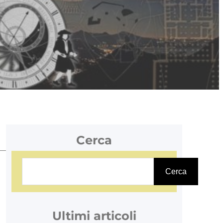
Cerca
C
Cerca
e
r
c
Ultimi articoli