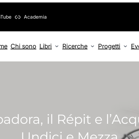
uTube
Academia
me
Chi sono
Libri
Ricerche
Progetti
Ev
adora, il Répit e l’Acq
Undici e Mezza