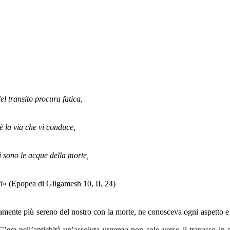
de
l
transito procura fatica,
 è la via che vi conduce,
i sono le acque della morte,
i
» (Epopea di Gilgamesh 10, II, 24)
amente
più sereno del nostro con la morte, ne conosceva ogni aspetto e
 C’era nell’antichità un’assoluta urgenza non
solo
verso
il trapasso
in s