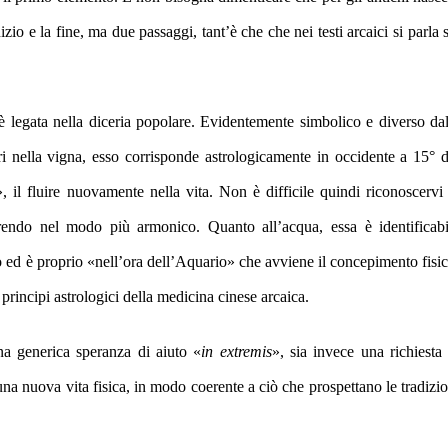
nizio e la fine, ma due passaggi,
tant’è che che nei testi arcaici si parla 
è legata nella diceria popolare.
Evidentemente
simbolico
e diverso dal
i nella vigna
,
esso
corrisponde
astrologicamente
in occidente
a
15° d
»
,
il fluire nuovamente nella vita.
Non è difficile
quindi
riconoscervi
 morendo nel modo più armonico.
Quanto all’
acqua,
essa
è
identificab
o
ed è proprio
«nell’ora dell’
A
quario» che avviene il concepimento fisi
 principi astrologici della medicina cinese ar
caica
.
una generica speranza di aiuto «
in extremis
», sia invece
una richiesta 
na nuova vita fisica, i
n modo c
oerente
a ciò che prospettano le tradizio