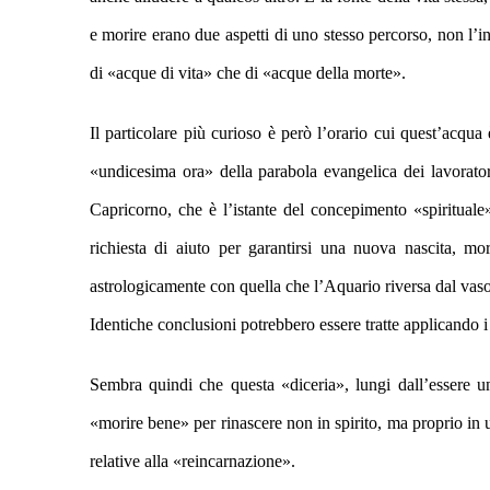
e morire erano due aspetti di uno stesso percorso, non l’i
di «acque di vita» che di «acque della morte».
I
l particolare
più
curioso è
però
l’orario cui quest’acqua 
«undicesima ora» della parabola evangelica dei lavorator
Capricorno, che è l’istante del concepimento «spirituale
richiesta di aiuto per garantirsi una nuova nascita,
astrologicamente
con
quella che l’Aquario r
iversa
dal vas
Identiche conclusioni potrebbero essere tratte ap
plicando
i
Sembra quindi che questa «diceria»,
lungi dall’essere 
«morire bene» per rinascere non in spirito, ma proprio in u
relative alla
«reincarnazione».