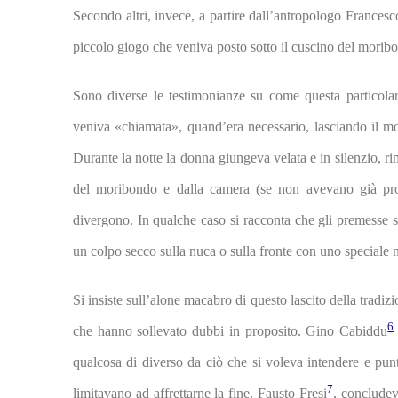
Secondo altri, invece, a partire dall’antropologo Francesc
piccolo giogo che veniva posto sotto il cuscino del morib
Sono diverse le testimonianze su come questa particola
veniva «chiamata», quand’era necessario, lasciando il mor
Durante la notte la donna giungeva velata e in silenzio, r
del moribondo e dalla camera (se non avevano già pro
divergono. In qualche caso si racconta che gli premesse su
un colpo secco sulla nuca o sulla fronte con uno speciale 
Si insiste sull’alone macabro di questo lascito della tradiz
6
che hanno sollevato dubbi in proposito. Gino Cabiddu
qualcosa di diverso da ciò che si voleva intendere e pun
7
limitavano ad affrettarne la fine. Fausto Fresi
, concludev