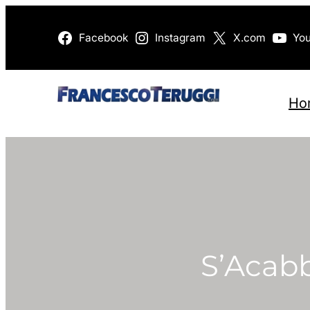
Vai
Facebook
Instagram
X.com
Yo
al
contenuto
Ho
S’Acabb