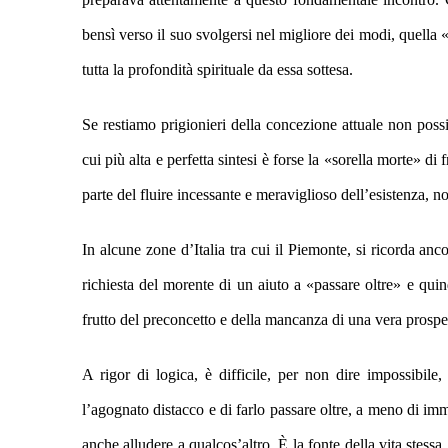
bensì ver
s
o il suo svolgersi nel migliore dei modi,
quella 
tutta la profondità spirituale
da essa sottesa.
Se restiamo prigionieri della concezione attuale non poss
cui più alta e perfetta sintesi è forse la «sorella morte»
parte del
fluire incessante e meraviglioso dell’
esistenza, n
In alcune zone d’Italia tra cui il Piemonte, si ricorda an
richiesta del morente di un aiuto a «passare oltre» e qui
frutto de
l preconcetto e della mancanza di una vera
p
rospe
A rigor di logica, è d
ifficile, per non dire impossibil
l’agognato distacco e di farlo passare oltre,
a meno di imm
anche
alludere
a
qualcos’altro. È la fonte della vita stess