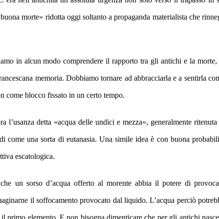
«buona morte» rid
otta
oggi soltanto
a
propaganda materialista
c
he
rinne
iamo in alcun modo comprendere il rapporto tra gli antichi e la morte, 
 di francescana memoria. Dobbiamo tornare ad abbracciarla e a sentirla co
on come blocco fissato in un certo tempo
.
cora l’usanza detta «acqua delle undici e mezza», generalmente ritenuta 
ndi come una sorta di eutanasia.
Una simile idea è con buona probabili
ttiva escatologica.
e, che un sorso d’acqua offerto al morente abbia il potere di provoca
aginarne il soffocamento provocato dal liquido.
L’acqua
perciò p
otreb
a, il primo elemento. E non bisogna dimenticare che per gli antichi nasce