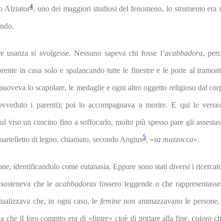
4
o Alziator
, uno dei maggiori studiosi del fenomeno, lo strumento era 
ondo.
re usanza si svolgesse. Nessuno sapeva chi fosse l’
acabbadora
, perc
ente in casa solo e spalancando tutte le finestre e le porte al tramont
imuoveva lo scapolare, le medaglie e ogni altro oggetto religioso dal cor
vveduto i parenti); poi lo accompagnava a morire. E qui le versio
l viso un cuscino fino a soffocarlo, molto più spesso pare gli assestas
5
martelletto di legno, chiamato, secondo Angius
, «
sa mazzocca
».
ione, identificandolo come eutanasia. Eppure sono stati diversi i ricercato
sosteneva che le
acabbadoras
fossero leggende o che rappresentasse
tualizzava che, in ogni caso, le
femine
non ammazzavano le persone, 
a che il loro compito era di «finire» cioè di portare alla fine, coloro ch