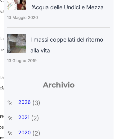
l’Acqua delle Undici e Mezza
ga
13 Maggio 2020
la
I massi coppellati del ritorno
me
alla vita
13 Giugno 2019
la
Archivio
tà
2026
(3)
re
2021
(2)
be
2020
(2)
re