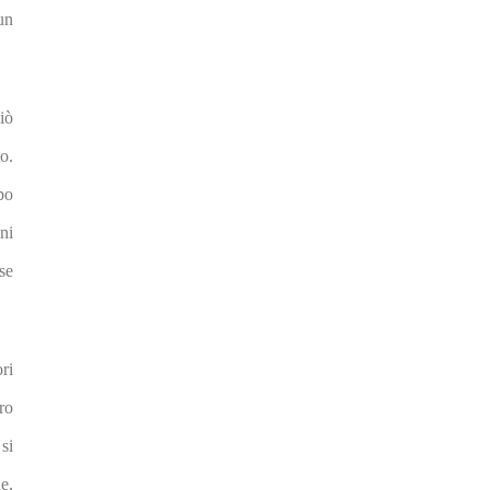
un
iò
o.
po
ni
se
ri
ro
si
e,