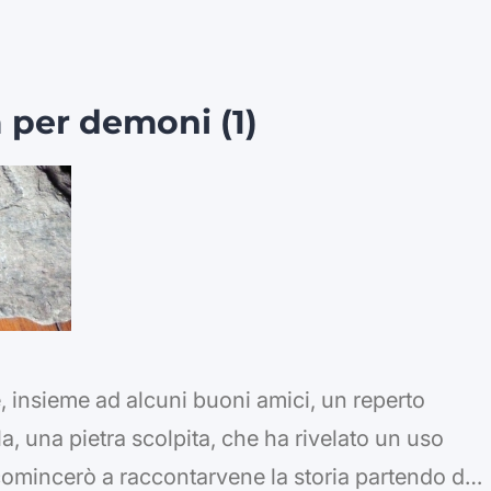
ennick, in un suo…
 per demoni (1)
, insieme ad alcuni buoni amici, un reperto
a, una pietra scolpita, che ha rivelato un uso
 comincerò a raccontarvene la storia partendo da