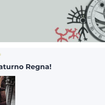
i
 Saturno Regna!