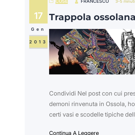
COSE
FRANCESCO
3–5 minuti
17
Trappola ossolana
Gen
2013
Condividi Nel post con cui pres
demoni rinvenuta in Ossola, ho
certi vasi e scodelle tipiche del
ebraica e islamica. Ma, in verità
Continua A Leggere