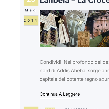
Lalibela – La Croce
Mag
2014
Condividi Nel profondo del deser
nord di Addis Abeba, sorge anco
capitale del potente regno axum
prodigiosa nascita del suo fut
Continua A Leggere
di uno sciame di api che si…