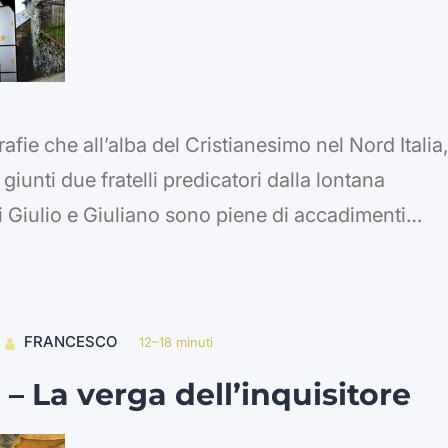
fie che all’alba del Cristianesimo nel Nord Italia,
giunti due fratelli predicatori dalla lontana
i Giulio e Giuliano sono piene di accadimenti
osa la storia di come, mentre l’uno erigeva San
…
FRANCESCO
12–18 minuti
s – La verga dell’inquisitore