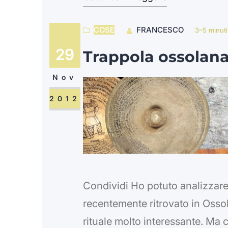
tradizioni di tutto il pianeta. P
COSE
FRANCESCO
3–5 minuti
29
Trappola ossolana
Nov
2012
Condividi Ho potuto analizzare
recentemente ritrovato in Ossol
rituale molto interessante. Ma