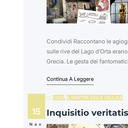
Condividi Raccontano le agiogra
sulle rive del Lago d’Orta erano 
Grecia. Le gesta dei fantomatic
prodigiosi. Tra le tante, è curi
Continua A Leggere
Lorenzo a Gozzano e l’altro la
COSE
, 
IL SENTIRE DELLE CELLULE
15
Inquisitio veritati
Nov