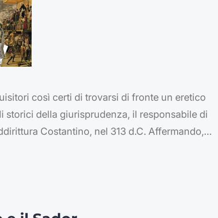
itori così certi di trovarsi di fronte un eretico
storici della giurisprudenza, il responsabile di
dirittura Costantino, nel 313 d.C. Affermando,
e la religione cristica non è una delle tante bensì