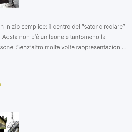
inizio semplice: il centro del “sator circolare”
d Aosta non c’é un leone e tantomeno la
ansone. Senz’altro molte volte rappresentazioni
onaggio a cavalcioni di una fiera nell’atto di
ate indicate come “Sansone…
i