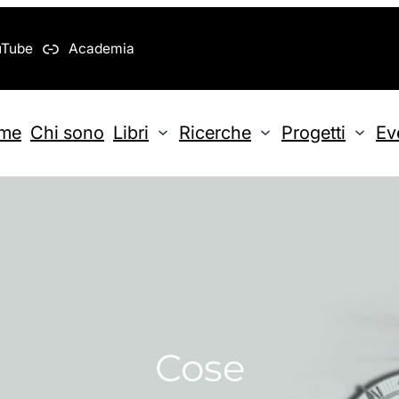
uTube
Academia
me
Chi sono
Libri
Ricerche
Progetti
Ev
Cose