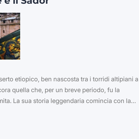
 e il Sador
to etiopico, ben nascosta tra i torridi altipiani a
ra quella che, per un breve periodo, fu la
ita. La sua storia leggendaria comincia con la
uro edificatore, segnata dall’improvvisa comparsa