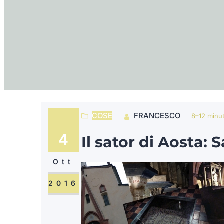
COSE
FRANCESCO
8–12 minut
4
Il sator di Aosta:
Ott
2016