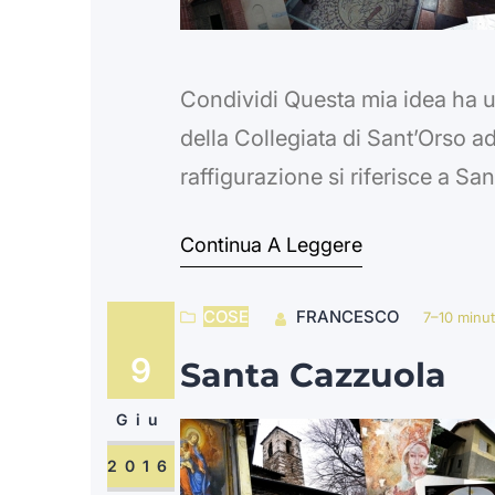
Condividi Questa mia idea ha un 
della Collegiata di Sant’Orso a
raffigurazione si riferisce a S
con tali caratteristiche (un pers
Continua A Leggere
spalancarle le fauci), sono st
COSE
FRANCESCO
7–10 minut
9
Santa Cazzuola
Giu
2016