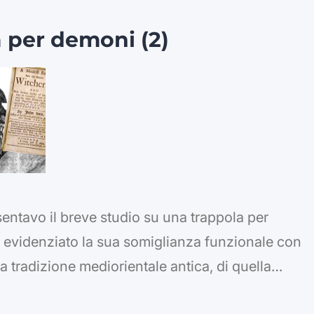
 per demoni (2)
entavo il breve studio su una trappola per
 evidenziato la sua somiglianza funzionale con
la tradizione mediorientale antica, di quella
, esistono “dispositivi” simili in innumerevoli