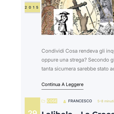
2015
Condividi Cosa rendeva gli inquis
oppure una strega? Secondo gli 
tanta sicumera sarebbe stato ad
nel celebre Editto di Milano, ch
Continua A Leggere
«la vera e unica», pare abbia…
COSE
FRANCESCO
5–8 minuti
29