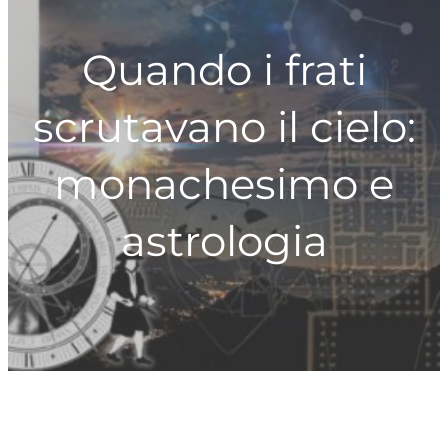
c
h
Quando i frati
scrutavano il cielo:
monachesimo e
astrologia