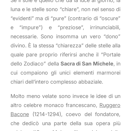
Se il sole è quello che da la luce al giorno, la
luna e le stelle sono “chiare”, non nel senso di
“evidenti” ma di “pure” (contrario di “oscure”
e “impure”) e “preziose”, irrinunciabili,
necessarie. Sono insomma un vero “dono”
divino. È la stessa “chiarezza” delle stelle alla
quale pare proprio riferirsi anche il “Portale
dello Zodiaco” della
Sacra di San Michele
, in
cui compaiono gli unici elementi marmorei
chiari dell’intero complesso abbaziale.
Molto meno velate sono invece le idee di un
altro celebre monaco francescano,
Ruggero
Bacone
(1214-1294), coevo del fondatore,
che dedicò una parte della sua opera più