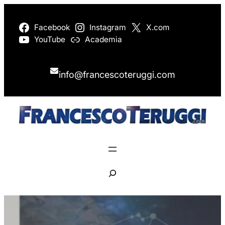
Vai
al
Facebook
Instagram
X.com
YouTube
Academia
contenuto
info@francescoteruggi.com
S
e
a
r